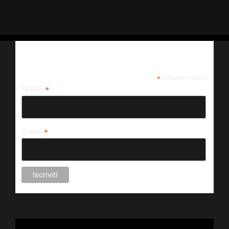
Iscriviti alla nostra newsletter
*
indicates required
*
NOME
*
E-mail